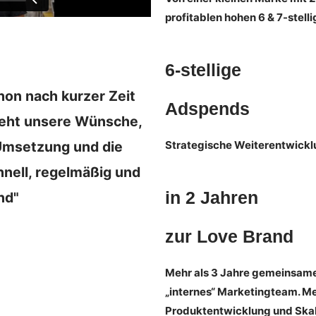
profitablen hohen 6 & 7-stel
6-stellige
hon nach kurzer Zeit
Adspends
teht unsere Wünsche,
r Umsetzung und die
Strategische Weiterentwickl
hnell, regelmäßig und
in 2 Jahren
nd"
zur Love Brand
Mehr als 3 Jahre gemeinsame
„internes“ Marketingteam. Me
Produktentwicklung und Ska