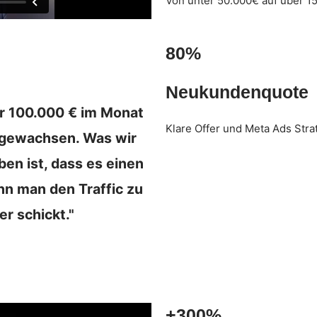
Von unter 50.000€ auf über 
80%
Neukundenquote
r 100.000 € im Monat
Klare Offer und Meta Ads Stra
 gewachsen. Was wir
ben ist, dass es einen
n man den Traffic zu
r schickt."
+300%